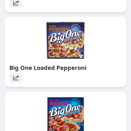
Big One Loaded Pepperoni