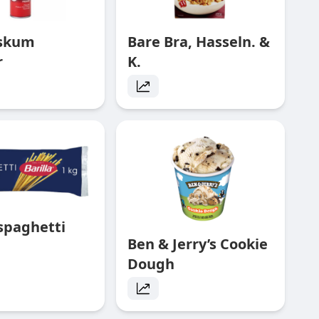
rskum
Bare Bra, Hasseln. &
r
K.
 spaghetti
Ben & Jerry’s Cookie
Dough