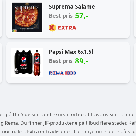
Ukas handlekurv
Suprema Salame
57
,-
Best pris
Pepsi Max 6x1,5l
89
,-
Best pris
 på DinSide sin handlekurv i forhold til lavpris sin normpri
 Rema. Du finner JIF-produktene på tilbud flere steder. Kaf
der normalen. Extra er tradisjonen tro - mye rimeligere på kilo