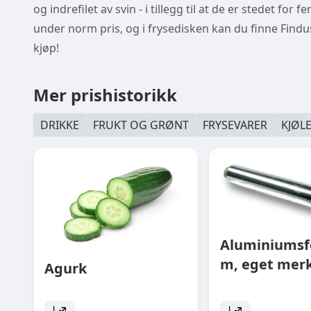
og indrefilet av svin - i tillegg til at de er stedet fo
under norm pris, og i frysedisken kan du finne Find
kjøp!
Mer prishistorikk
DRIKKE
FRUKT OG GRØNT
FRYSEVARER
KJØL
Aluminiumsfo
m, eget mer
Agurk