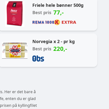
Friele hele bønner 500g
77
,-
Best pris
Norvegia x 2 - pr kg
220
,-
Best pris
s. Her er det bare å
fe, enten du er glad
prisen på kyllingfilet