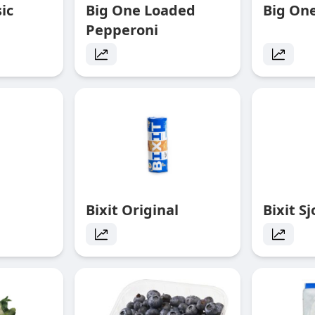
ic
Big One Loaded
Big On
Pepperoni
Bixit Original
Bixit S