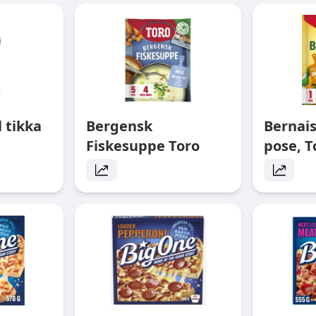
 tikka
Bergensk
Bernai
Fiskesuppe Toro
pose, T