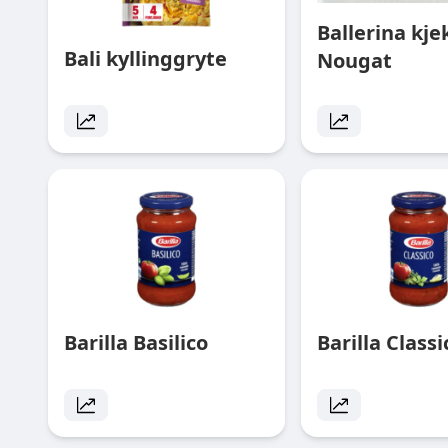
Ballerina kje
Bali kyllinggryte
Nougat
Barilla Basilico
Barilla Class