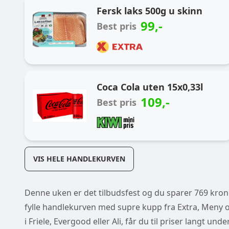
Fersk laks 500g u skinn
99
,-
Best pris
Coca Cola uten 15x0,33l
109
,-
Best pris
VIS HELE HANDLEKURVEN
Denne uken er det tilbudsfest og du sparer 769 kroner
fylle handlekurven med supre kupp fra Extra, Meny og
i Friele, Evergood eller Ali, får du til priser langt un