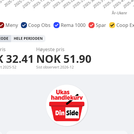
Meny
Coop Obs
Rema 1000
Spar
Coop Ex
RIODE
HELE PERIODEN
ris
Høyeste pris
 32.41
NOK 51.90
rt
2025-52
Sist observert
2026-12