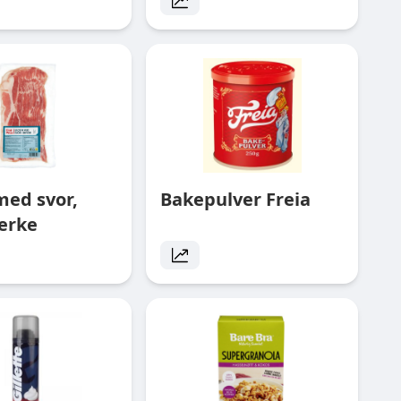
med svor,
Bakepulver Freia
erke