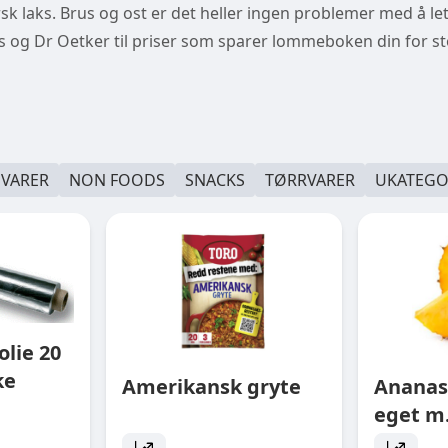
r fersk laks. Brus og ost er det heller ingen problemer med å le
us og Dr Oetker til priser som sparer lommeboken din for 
EVARER
NON FOODS
SNACKS
TØRRVARER
UKATEGO
lie 20
ke
Amerikansk gryte
Ananas
eget m