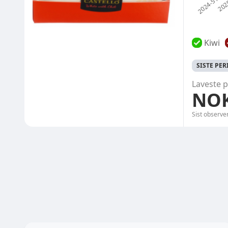
Kiwi
SISTE PE
Laveste p
NOK
Sist observe