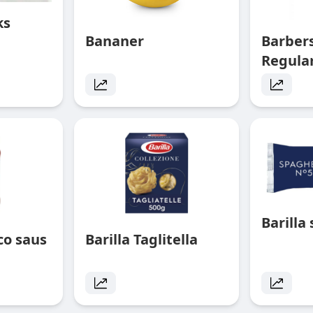
ks
Bananer
Barbe
Regula
Barilla
ico saus
Barilla Taglitella