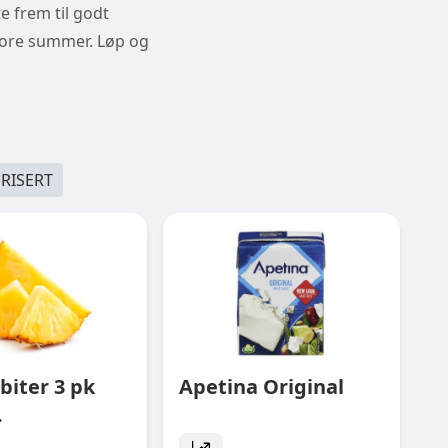
te frem til godt
store summer. Løp og
RISERT
biter 3 pk
Apetina Original
.