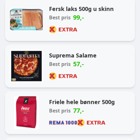
Ukas handlekurv
Fersk laks 500g u skinn
99
,-
Best pris
Suprema Salame
57
,-
Best pris
Friele hele bønner 500g
77
,-
Best pris