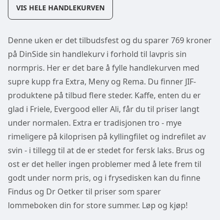
VIS HELE HANDLEKURVEN
Denne uken er det tilbudsfest og du sparer 769 kroner
på DinSide sin handlekurv i forhold til lavpris sin
normpris. Her er det bare å fylle handlekurven med
supre kupp fra Extra, Meny og Rema. Du finner JIF-
produktene på tilbud flere steder. Kaffe, enten du er
glad i Friele, Evergood eller Ali, får du til priser langt
under normalen. Extra er tradisjonen tro - mye
rimeligere på kiloprisen på kyllingfilet og indrefilet av
svin - i tillegg til at de er stedet for fersk laks. Brus og
ost er det heller ingen problemer med å lete frem til
godt under norm pris, og i frysedisken kan du finne
Findus og Dr Oetker til priser som sparer
lommeboken din for store summer. Løp og kjøp!