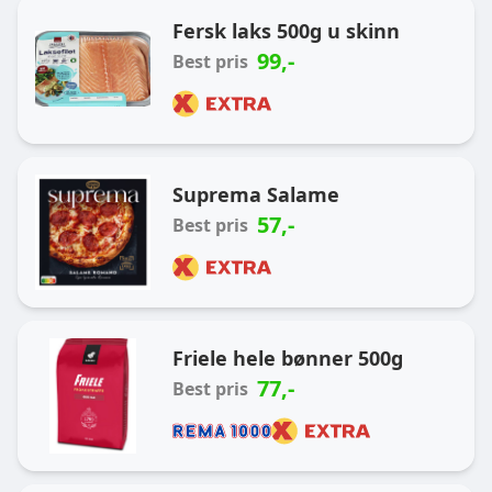
Ukas handlekurv
Fersk laks 500g u skinn
99
,-
Best pris
Suprema Salame
57
,-
Best pris
Friele hele bønner 500g
77
,-
Best pris