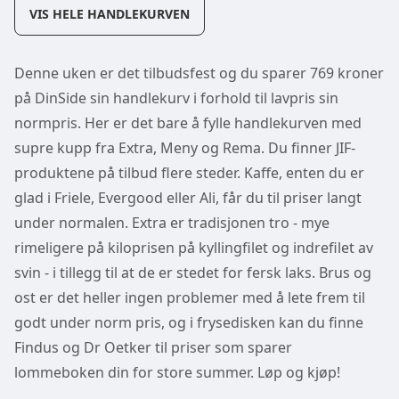
VIS HELE HANDLEKURVEN
Denne uken er det tilbudsfest og du sparer 769 kroner
på DinSide sin handlekurv i forhold til lavpris sin
normpris. Her er det bare å fylle handlekurven med
supre kupp fra Extra, Meny og Rema. Du finner JIF-
produktene på tilbud flere steder. Kaffe, enten du er
glad i Friele, Evergood eller Ali, får du til priser langt
under normalen. Extra er tradisjonen tro - mye
rimeligere på kiloprisen på kyllingfilet og indrefilet av
svin - i tillegg til at de er stedet for fersk laks. Brus og
ost er det heller ingen problemer med å lete frem til
godt under norm pris, og i frysedisken kan du finne
Findus og Dr Oetker til priser som sparer
lommeboken din for store summer. Løp og kjøp!