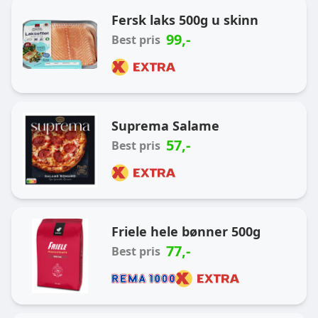
Ukas handlekurv
Fersk laks 500g u skinn
99
,-
Best pris
Suprema Salame
57
,-
Best pris
Friele hele bønner 500g
77
,-
Best pris