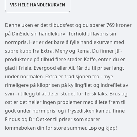
VIS HELE HANDLEKURVEN
Denne uken er det tilbudsfest og du sparer 769 kroner
på DinSide sin handlekurv i forhold til lavpris sin
normpris. Her er det bare å fylle handlekurven med
supre kupp fra Extra, Meny og Rema. Du finner JIF-
produktene på tilbud flere steder. Kaffe, enten du er
glad i Friele, Evergood eller Ali, får du til priser langt
under normalen. Extra er tradisjonen tro - mye
rimeligere på kiloprisen på kyllingfilet og indrefilet av
svin - i tillegg til at de er stedet for fersk laks. Brus og
ost er det heller ingen problemer med å lete frem til
godt under norm pris, og i frysedisken kan du finne
Findus og Dr Oetker til priser som sparer
lommeboken din for store summer. Løp og kjøp!