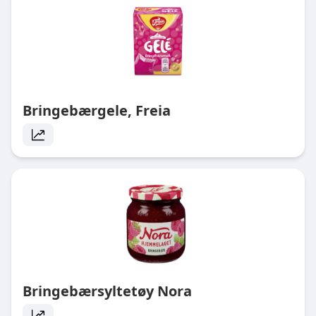
Bringebærgele, Freia
Bringebærsyltetøy Nora