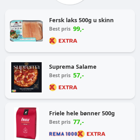
Ukas handlekurv
Fersk laks 500g u skinn
99
,-
Best pris
Suprema Salame
57
,-
Best pris
Friele hele bønner 500g
77
,-
Best pris