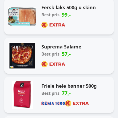
Ukas handlekurv
Fersk laks 500g u skinn
99
,-
Best pris
Suprema Salame
57
,-
Best pris
Friele hele bønner 500g
77
,-
Best pris