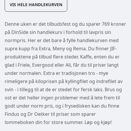
VIS HELE HANDLEKURVEN
Denne uken er det tilbudsfest og du sparer 769 kroner
på DinSide sin handlekurv i forhold til lavpris sin
normpris. Her er det bare å fylle handlekurven med
supre kupp fra Extra, Meny og Rema. Du finner JIF-
produktene på tilbud flere steder. Kaffe, enten du er
glad i Friele, Evergood eller Ali, får du til priser langt
under normalen. Extra er tradisjonen tro - mye
rimeligere på kiloprisen på kyllingfilet og indrefilet av
svin - i tillegg til at de er stedet for fersk laks. Brus og
ost er det heller ingen problemer med å lete frem til
godt under norm pris, og i frysedisken kan du finne
Findus og Dr Oetker til priser som sparer
lommeboken din for store summer. Løp og kjøp!