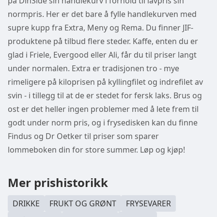
på DinSide sin handlekurv i forhold til lavpris sin
normpris. Her er det bare å fylle handlekurven med
supre kupp fra Extra, Meny og Rema. Du finner JIF-
produktene på tilbud flere steder. Kaffe, enten du er
glad i Friele, Evergood eller Ali, får du til priser langt
under normalen. Extra er tradisjonen tro - mye
rimeligere på kiloprisen på kyllingfilet og indrefilet av
svin - i tillegg til at de er stedet for fersk laks. Brus og
ost er det heller ingen problemer med å lete frem til
godt under norm pris, og i frysedisken kan du finne
Findus og Dr Oetker til priser som sparer
lommeboken din for store summer. Løp og kjøp!
Mer prishistorikk
DRIKKE
FRUKT OG GRØNT
FRYSEVARER