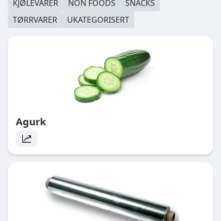
KJØLEVARER
NON FOODS
SNACKS
TØRRVARER
UKATEGORISERT
Agurk