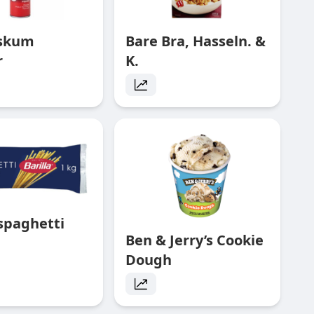
rskum
Bare Bra, Hasseln. &
r
K.
 spaghetti
Ben & Jerry’s Cookie
Dough