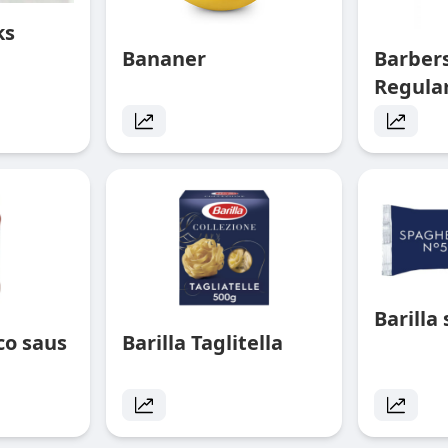
ks
Bananer
Barbe
Regula
Barilla
ico saus
Barilla Taglitella