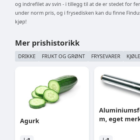
og indrefilet av svin - i tillegg til at de er stedet fo
under norm pris, og i frysedisken kan du finne Find
kjøp!
Mer prishistorikk
DRIKKE
FRUKT OG GRØNT
FRYSEVARER
KJØL
Aluminiumsfo
m, eget mer
Agurk