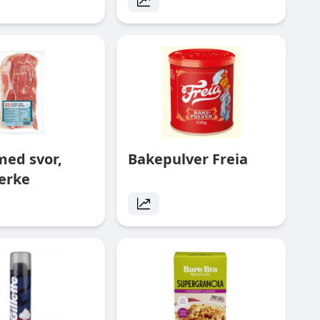
med svor,
Bakepulver Freia
erke