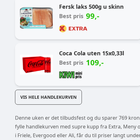
Fersk laks 500g u skinn
99
,-
Best pris
Coca Cola uten 15x0,33l
109
,-
Best pris
VIS HELE HANDLEKURVEN
Denne uken er det tilbudsfest og du sparer 769 kroner
fylle handlekurven med supre kupp fra Extra, Meny og
i Friele, Evergood eller Ali, får du til priser langt un