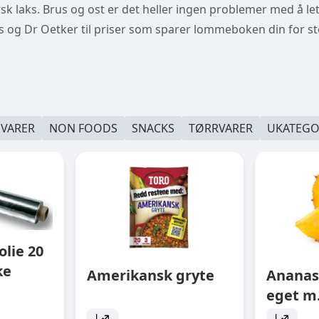
r fersk laks. Brus og ost er det heller ingen problemer med å le
us og Dr Oetker til priser som sparer lommeboken din for 
EVARER
NON FOODS
SNACKS
TØRRVARER
UKATEGO
lie 20
ke
Amerikansk gryte
Ananas
eget m