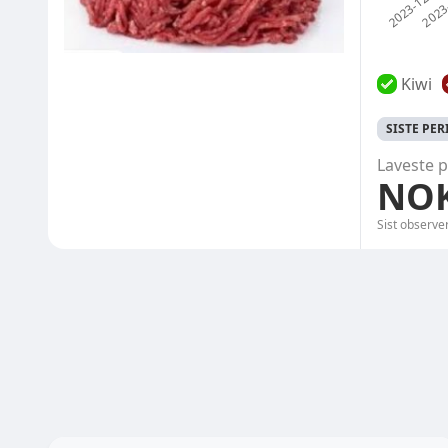
Kiwi
SISTE PE
Laveste p
NOK
Sist observe