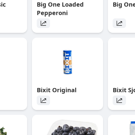
ic
Big One Loaded
Big On
Pepperoni
Bixit Original
Bixit S