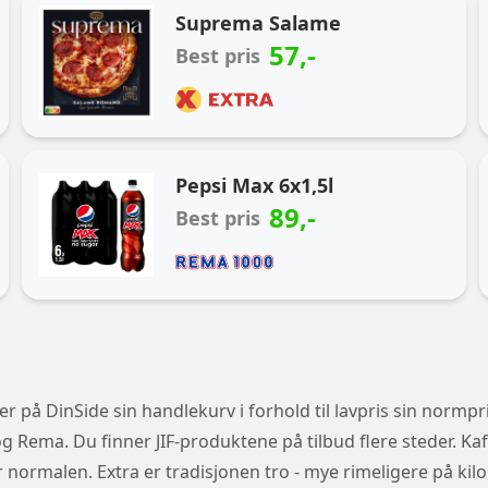
Ukas handlekurv
Suprema Salame
57
,-
Best pris
Pepsi Max 6x1,5l
89
,-
Best pris
 på DinSide sin handlekurv i forhold til lavpris sin normpri
 Rema. Du finner JIF-produktene på tilbud flere steder. Kaf
der normalen. Extra er tradisjonen tro - mye rimeligere på kilo