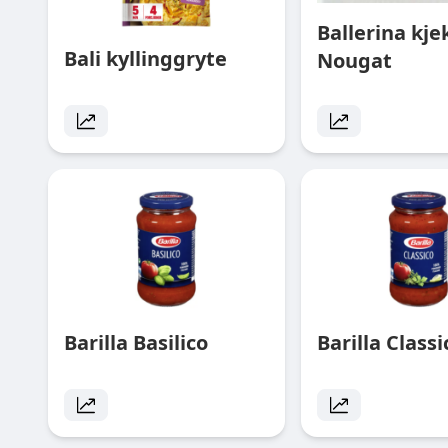
Ballerina kje
Bali kyllinggryte
Nougat
Barilla Basilico
Barilla Class