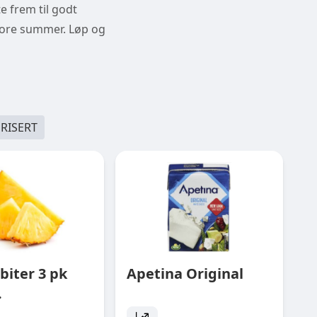
te frem til godt
store summer. Løp og
RISERT
biter 3 pk
Apetina Original
.