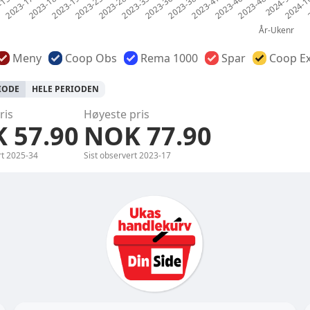
Meny
Coop Obs
Rema 1000
Spar
Coop Ex
RIODE
HELE PERIODEN
ris
Høyeste pris
 57.90
NOK 77.90
rt
2025-34
Sist observert
2023-17