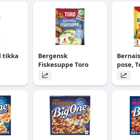
 tikka
Bergensk
Bernai
Fiskesuppe Toro
pose, T