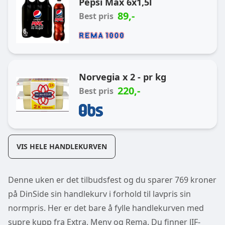
Pepsi Max 6x1,5l
89
,-
Best pris
Norvegia x 2 - pr kg
220
,-
Best pris
VIS HELE HANDLEKURVEN
Denne uken er det tilbudsfest og du sparer 769 kroner
på DinSide sin handlekurv i forhold til lavpris sin
normpris. Her er det bare å fylle handlekurven med
supre kupp fra Extra, Meny og Rema. Du finner JIF-