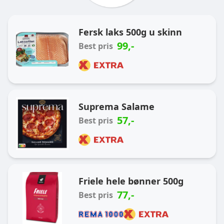
Ukas handlekurv
Fersk laks 500g u skinn
99
,-
Best pris
Suprema Salame
57
,-
Best pris
Friele hele bønner 500g
77
,-
Best pris