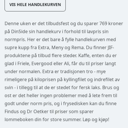
VIS HELE HANDLEKURVEN
Denne uken er det tilbudsfest og du sparer 769 kroner
på DinSide sin handlekurv i forhold til lavpris sin
normpris. Her er det bare å fylle handlekurven med
supre kupp fra Extra, Meny og Rema. Du finner JIF-
produktene på tilbud flere steder. Kaffe, enten du er
glad i Friele, Evergood eller Ali, får du til priser langt
under normalen. Extra er tradisjonen tro - mye
rimeligere på kiloprisen på kyllingfilet og indrefilet av
svin - i tillegg til at de er stedet for fersk laks. Brus og
ost er det heller ingen problemer med å lete frem til
godt under norm pris, og i frysedisken kan du finne
Findus og Dr Oetker til priser som sparer
lommeboken din for store summer. Løp og kjøp!