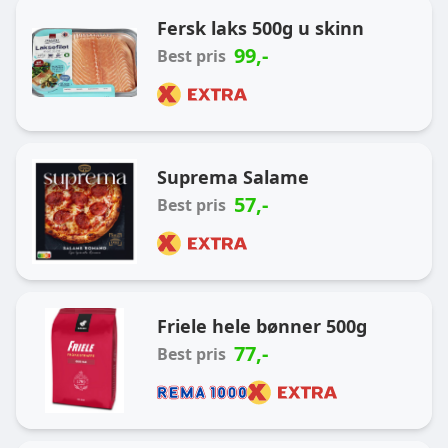
Ukas handlekurv
Fersk laks 500g u skinn
99
,-
Best pris
Suprema Salame
57
,-
Best pris
Friele hele bønner 500g
77
,-
Best pris