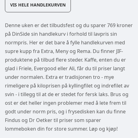
VIS HELE HANDLEKURVEN
Denne uken er det tilbudsfest og du sparer 769 kroner
på DinSide sin handlekurv i forhold til lavpris sin
normpris. Her er det bare å fylle handlekurven med
supre kupp fra Extra, Meny og Rema. Du finner JIF-
produktene på tilbud flere steder. Kaffe, enten du er
glad i Friele, Evergood eller Ali, får du til priser langt
under normalen. Extra er tradisjonen tro - mye
rimeligere på kiloprisen på kyllingfilet og indrefilet av
svin - i tillegg til at de er stedet for fersk laks. Brus og
ost er det heller ingen problemer med å lete frem til
godt under norm pris, og i frysedisken kan du finne
Findus og Dr Oetker til priser som sparer
lommeboken din for store summer. Løp og kjøp!