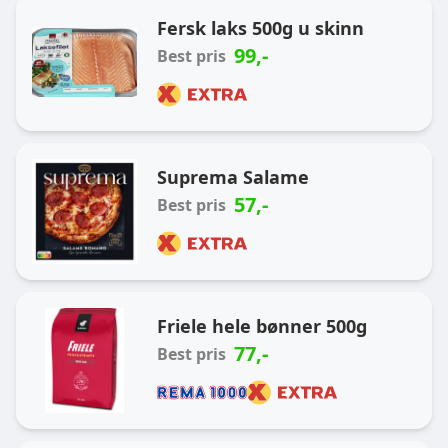
Ukas handlekurv
Fersk laks 500g u skinn
99
,-
Best pris
Suprema Salame
57
,-
Best pris
Friele hele bønner 500g
77
,-
Best pris