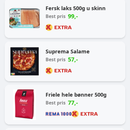
Ukas handlekurv
Fersk laks 500g u skinn
99
,-
Best pris
Suprema Salame
57
,-
Best pris
Friele hele bønner 500g
77
,-
Best pris