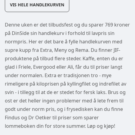
VIS HELE HANDLEKURVEN
Denne uken er det tilbudsfest og du sparer 769 kroner
på DinSide sin handlekurv i forhold til lavpris sin
normpris. Her er det bare å fylle handlekurven med
supre kupp fra Extra, Meny og Rema. Du finner JIF-
produktene på tilbud flere steder. Kaffe, enten du er
glad i Friele, Evergood eller Ali, får du til priser langt
under normalen. Extra er tradisjonen tro - mye
rimeligere på kiloprisen på kyllingfilet og indrefilet av
svin - i tillegg til at de er stedet for fersk laks. Brus og
ost er det heller ingen problemer med å lete frem til
godt under norm pris, og i frysedisken kan du finne
Findus og Dr Oetker til priser som sparer
lommeboken din for store summer. Løp og kjøp!