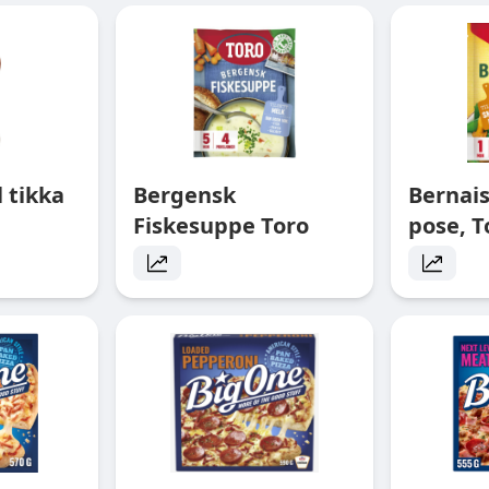
 tikka
Bergensk
Bernai
Fiskesuppe Toro
pose, T