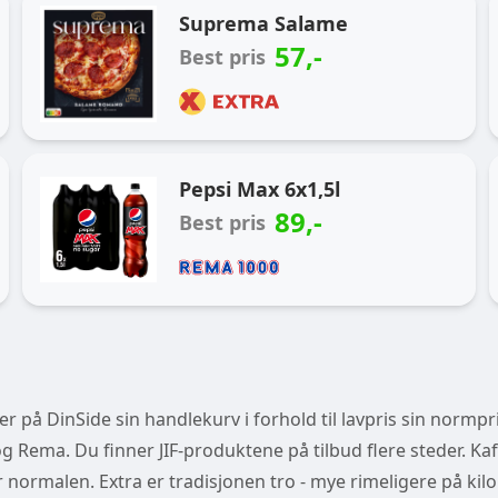
Ukas handlekurv
Suprema Salame
57
,-
Best pris
Pepsi Max 6x1,5l
89
,-
Best pris
 på DinSide sin handlekurv i forhold til lavpris sin normpri
 Rema. Du finner JIF-produktene på tilbud flere steder. Kaf
der normalen. Extra er tradisjonen tro - mye rimeligere på kilo