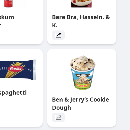
rskum
Bare Bra, Hasseln. &
r
K.
 spaghetti
Ben & Jerry’s Cookie
Dough