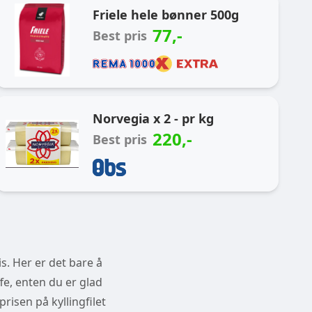
Friele hele bønner 500g
77
,-
Best pris
Norvegia x 2 - pr kg
220
,-
Best pris
s. Her er det bare å
fe, enten du er glad
prisen på kyllingfilet