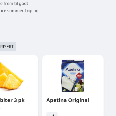
te frem til godt
store summer. Løp og
RISERT
biter 3 pk
Apetina Original
.