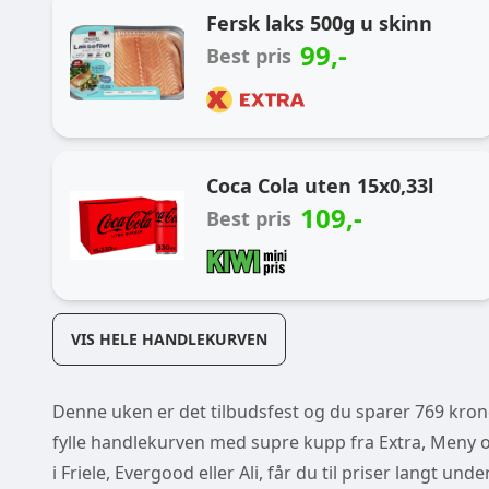
Fersk laks 500g u skinn
99
,-
Best pris
Coca Cola uten 15x0,33l
109
,-
Best pris
VIS HELE HANDLEKURVEN
Denne uken er det tilbudsfest og du sparer 769 kroner
fylle handlekurven med supre kupp fra Extra, Meny og
i Friele, Evergood eller Ali, får du til priser langt un