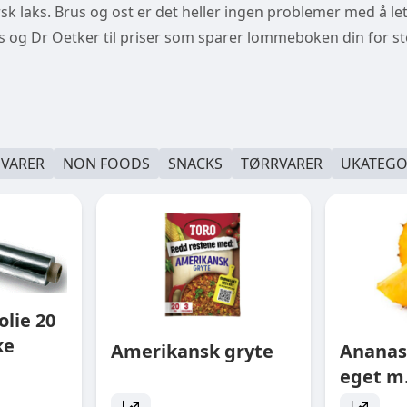
r fersk laks. Brus og ost er det heller ingen problemer med å le
us og Dr Oetker til priser som sparer lommeboken din for 
EVARER
NON FOODS
SNACKS
TØRRVARER
UKATEGO
lie 20
ke
Amerikansk gryte
Ananas
eget m