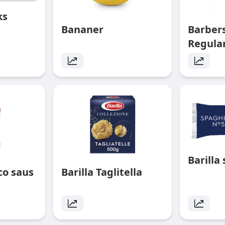
ks
Bananer
Barbe
Regula
Barilla
ico saus
Barilla Taglitella