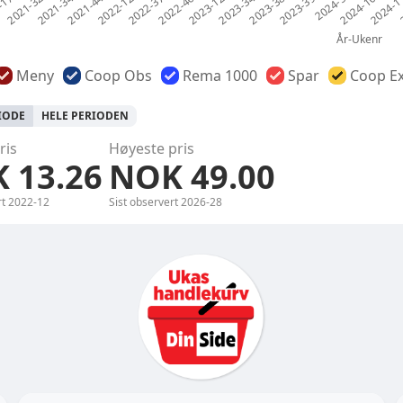
Meny
Coop Obs
Rema 1000
Spar
Coop Ex
RIODE
HELE PERIODEN
ris
Høyeste pris
 13.26
NOK 49.00
rt
2022-12
Sist observert
2026-28