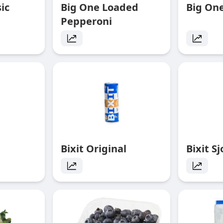
ic
Big One Loaded
Big On
Pepperoni
Bixit Original
Bixit S