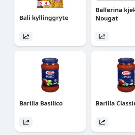
Ballerina kje
Bali kyllinggryte
Nougat
Barilla Basilico
Barilla Class