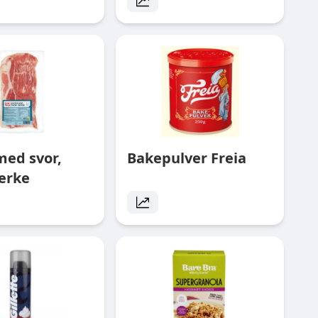
med svor,
Bakepulver Freia
erke