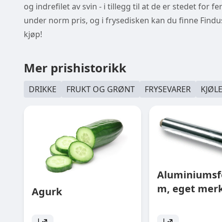
og indrefilet av svin - i tillegg til at de er stedet fo
under norm pris, og i frysedisken kan du finne Find
kjøp!
Mer prishistorikk
DRIKKE
FRUKT OG GRØNT
FRYSEVARER
KJØL
Aluminiumsfo
m, eget mer
Agurk