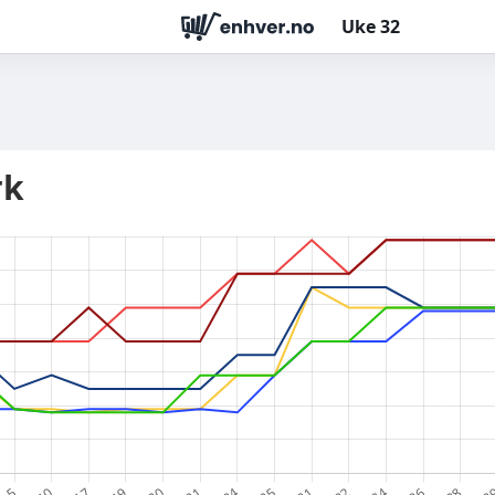
Uke
32
rk