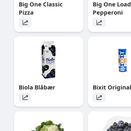
Big One Classic
Big One Loa
Pizza
Pepperoni
Biola Blåbær
Bixit Origina