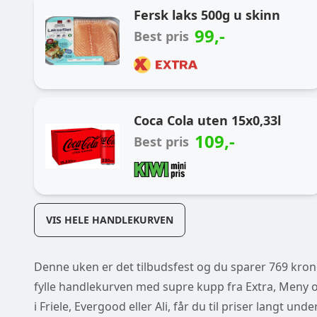
Fersk laks 500g u skinn
99
,-
Best pris
Coca Cola uten 15x0,33l
109
,-
Best pris
VIS HELE HANDLEKURVEN
Denne uken er det tilbudsfest og du sparer 769 kroner
fylle handlekurven med supre kupp fra Extra, Meny og
i Friele, Evergood eller Ali, får du til priser langt un