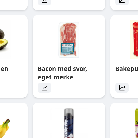
den
Bacon med svor,
Bakepul
eget merke