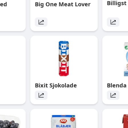
Billigs
ded
Big One Meat Lover
l
Bixit Sjokolade
Blenda 