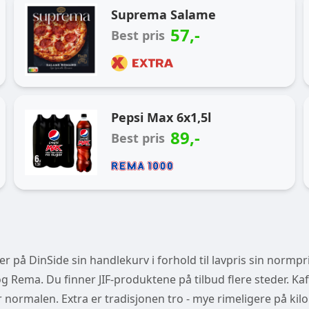
Ukas handlekurv
Suprema Salame
57
,-
Best pris
Pepsi Max 6x1,5l
89
,-
Best pris
 på DinSide sin handlekurv i forhold til lavpris sin normpri
 Rema. Du finner JIF-produktene på tilbud flere steder. Kaf
der normalen. Extra er tradisjonen tro - mye rimeligere på kilo