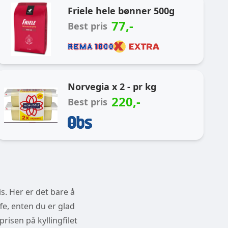
Friele hele bønner 500g
77
,-
Best pris
Norvegia x 2 - pr kg
220
,-
Best pris
s. Her er det bare å
fe, enten du er glad
prisen på kyllingfilet