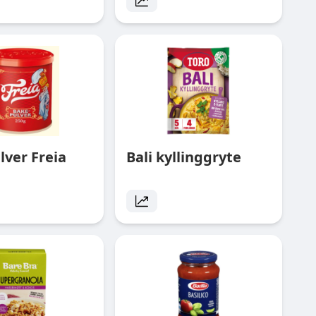
ver Freia
Bali kyllinggryte