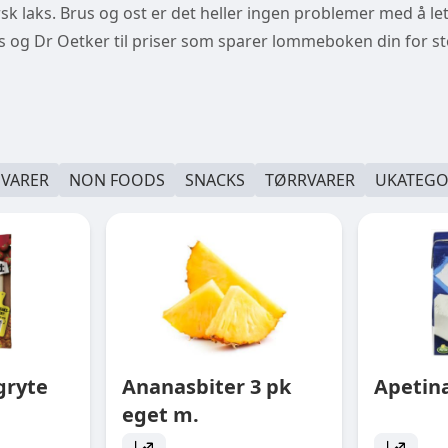
r fersk laks. Brus og ost er det heller ingen problemer med å le
us og Dr Oetker til priser som sparer lommeboken din for 
EVARER
NON FOODS
SNACKS
TØRRVARER
UKATEGO
gryte
Ananasbiter 3 pk
Apetina
eget m.