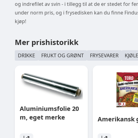
og indrefilet av svin - i tillegg til at de er stedet fo
under norm pris, og i frysedisken kan du finne Find
kjøp!
Mer prishistorikk
DRIKKE
FRUKT OG GRØNT
FRYSEVARER
KJØL
Aluminiumsfolie 20
m, eget merke
Amerikansk 