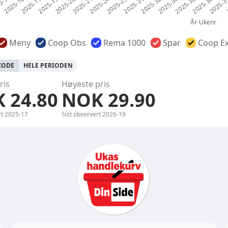
Meny
Coop Obs
Rema 1000
Spar
Coop Ex
RIODE
HELE PERIODEN
ris
Høyeste pris
 24.80
NOK 29.90
rt
2025-17
Sist observert
2026-19