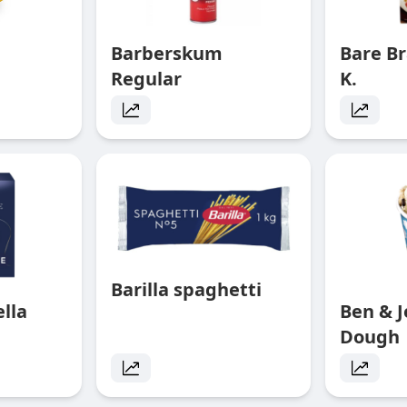
Barberskum
Bare Br
Regular
K.
Barilla spaghetti
ella
Ben & J
Dough