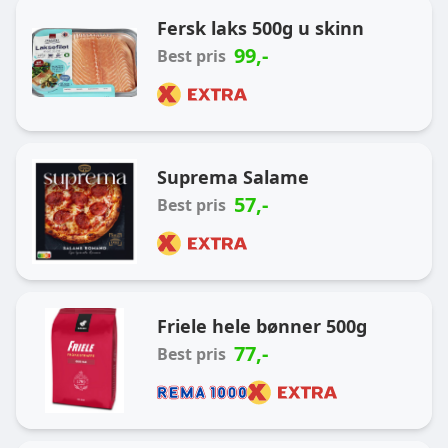
Ukas handlekurv
Fersk laks 500g u skinn
99
,-
Best pris
Suprema Salame
57
,-
Best pris
Friele hele bønner 500g
77
,-
Best pris