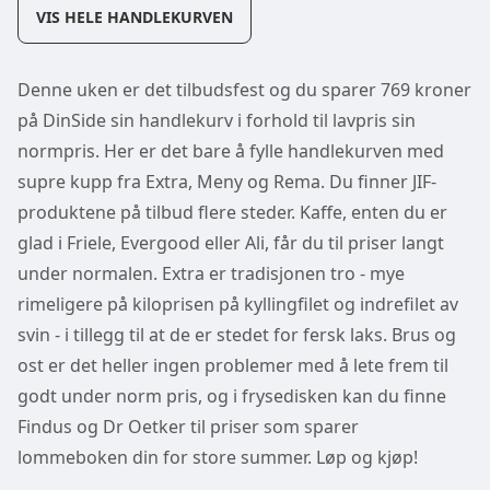
VIS HELE HANDLEKURVEN
Denne uken er det tilbudsfest og du sparer 769 kroner
på DinSide sin handlekurv i forhold til lavpris sin
normpris. Her er det bare å fylle handlekurven med
supre kupp fra Extra, Meny og Rema. Du finner JIF-
produktene på tilbud flere steder. Kaffe, enten du er
glad i Friele, Evergood eller Ali, får du til priser langt
under normalen. Extra er tradisjonen tro - mye
rimeligere på kiloprisen på kyllingfilet og indrefilet av
svin - i tillegg til at de er stedet for fersk laks. Brus og
ost er det heller ingen problemer med å lete frem til
godt under norm pris, og i frysedisken kan du finne
Findus og Dr Oetker til priser som sparer
lommeboken din for store summer. Løp og kjøp!