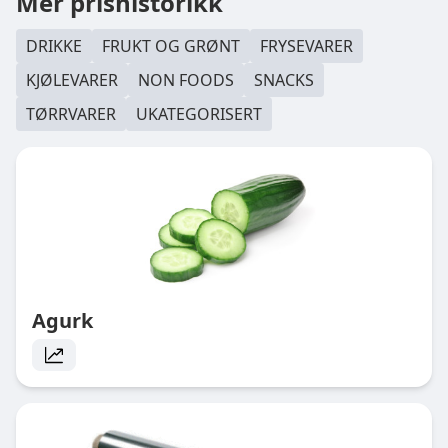
Mer prishistorikk
DRIKKE
FRUKT OG GRØNT
FRYSEVARER
KJØLEVARER
NON FOODS
SNACKS
TØRRVARER
UKATEGORISERT
Agurk