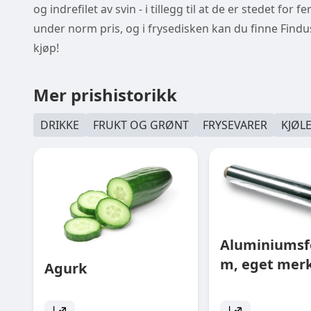
og indrefilet av svin - i tillegg til at de er stedet fo
under norm pris, og i frysedisken kan du finne Find
kjøp!
Mer prishistorikk
DRIKKE
FRUKT OG GRØNT
FRYSEVARER
KJØL
Aluminiumsfo
m, eget mer
Agurk