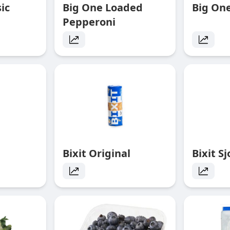
ic
Big One Loaded
Big On
Pepperoni
Bixit Original
Bixit S