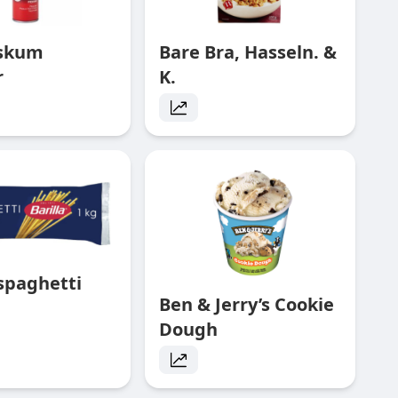
rskum
Bare Bra, Hasseln. &
r
K.
 spaghetti
Ben & Jerry’s Cookie
Dough