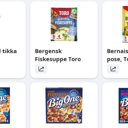
 tikka
Bergensk
Bernai
Fiskesuppe Toro
pose, T