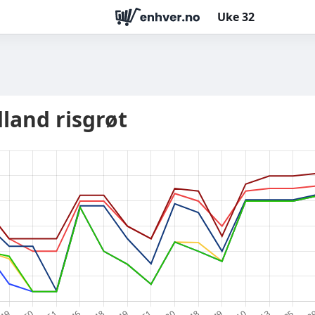
Uke
32
dland risgrøt