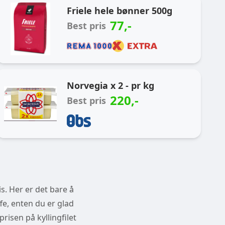
Friele hele bønner 500g
77
,-
Best pris
Norvegia x 2 - pr kg
220
,-
Best pris
s. Her er det bare å
fe, enten du er glad
prisen på kyllingfilet