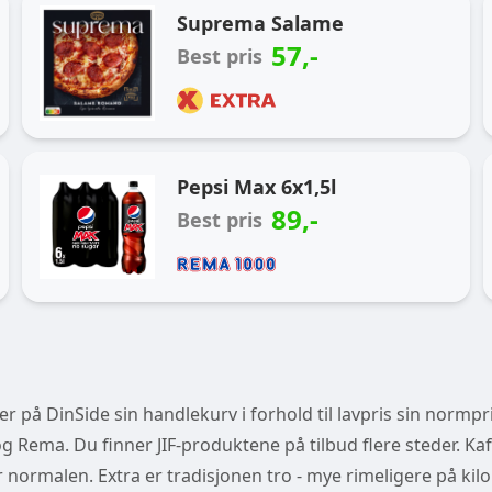
Ukas handlekurv
Suprema Salame
57
,-
Best pris
Pepsi Max 6x1,5l
89
,-
Best pris
 på DinSide sin handlekurv i forhold til lavpris sin normpri
 Rema. Du finner JIF-produktene på tilbud flere steder. Kaf
der normalen. Extra er tradisjonen tro - mye rimeligere på kilo