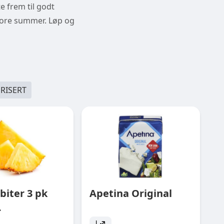
te frem til godt
store summer. Løp og
RISERT
biter 3 pk
Apetina Original
.