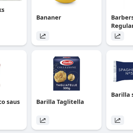
ks
Bananer
Barbe
Regula
Barilla
ico saus
Barilla Taglitella