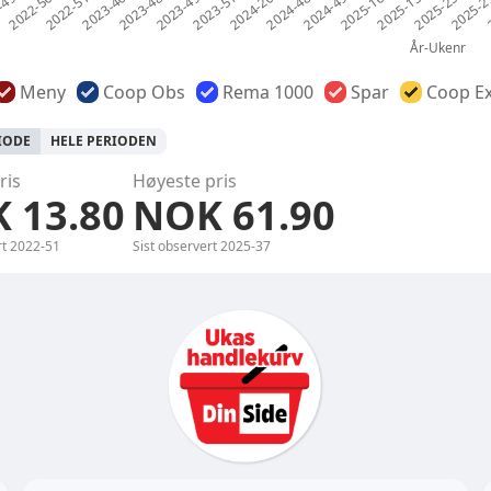
Meny
Coop Obs
Rema 1000
Spar
Coop Ex
RIODE
HELE PERIODEN
ris
Høyeste pris
 13.80
NOK 61.90
rt
2022-51
Sist observert
2025-37