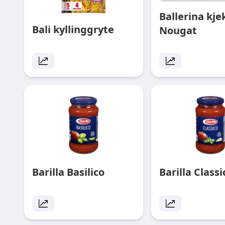
Ballerina kje
Bali kyllinggryte
Nougat
Barilla Basilico
Barilla Class