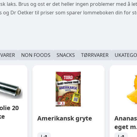
r fersk laks. Brus og ost er det heller ingen problemer med å le
us og Dr Oetker til priser som sparer lommeboken din for 
EVARER
NON FOODS
SNACKS
TØRRVARER
UKATEGO
lie 20
ke
Amerikansk gryte
Ananas
eget m