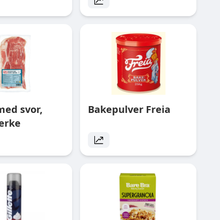
med svor,
Bakepulver Freia
erke