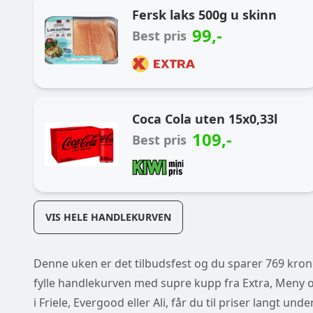
Fersk laks 500g u skinn
99
,-
Best pris
Coca Cola uten 15x0,33l
109
,-
Best pris
VIS HELE HANDLEKURVEN
Denne uken er det tilbudsfest og du sparer 769 kroner
fylle handlekurven med supre kupp fra Extra, Meny og
i Friele, Evergood eller Ali, får du til priser langt un