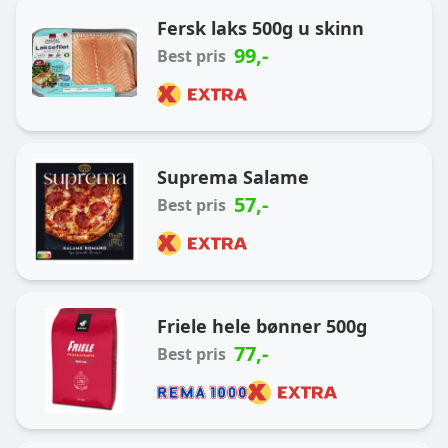
Ukas handlekurv
Fersk laks 500g u skinn
99
,-
Best pris
Suprema Salame
57
,-
Best pris
Friele hele bønner 500g
77
,-
Best pris