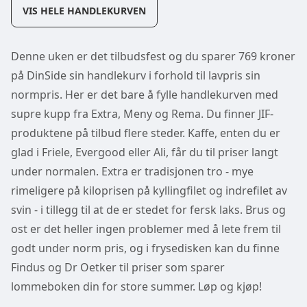
VIS HELE HANDLEKURVEN
Denne uken er det tilbudsfest og du sparer 769 kroner
på DinSide sin handlekurv i forhold til lavpris sin
normpris. Her er det bare å fylle handlekurven med
supre kupp fra Extra, Meny og Rema. Du finner JIF-
produktene på tilbud flere steder. Kaffe, enten du er
glad i Friele, Evergood eller Ali, får du til priser langt
under normalen. Extra er tradisjonen tro - mye
rimeligere på kiloprisen på kyllingfilet og indrefilet av
svin - i tillegg til at de er stedet for fersk laks. Brus og
ost er det heller ingen problemer med å lete frem til
godt under norm pris, og i frysedisken kan du finne
Findus og Dr Oetker til priser som sparer
lommeboken din for store summer. Løp og kjøp!