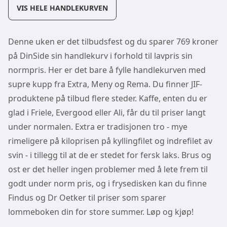
VIS HELE HANDLEKURVEN
Denne uken er det tilbudsfest og du sparer 769 kroner
på DinSide sin handlekurv i forhold til lavpris sin
normpris. Her er det bare å fylle handlekurven med
supre kupp fra Extra, Meny og Rema. Du finner JIF-
produktene på tilbud flere steder. Kaffe, enten du er
glad i Friele, Evergood eller Ali, får du til priser langt
under normalen. Extra er tradisjonen tro - mye
rimeligere på kiloprisen på kyllingfilet og indrefilet av
svin - i tillegg til at de er stedet for fersk laks. Brus og
ost er det heller ingen problemer med å lete frem til
godt under norm pris, og i frysedisken kan du finne
Findus og Dr Oetker til priser som sparer
lommeboken din for store summer. Løp og kjøp!