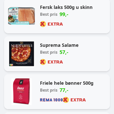
Ukas handlekurv
Fersk laks 500g u skinn
99
,-
Best pris
Suprema Salame
57
,-
Best pris
Friele hele bønner 500g
77
,-
Best pris