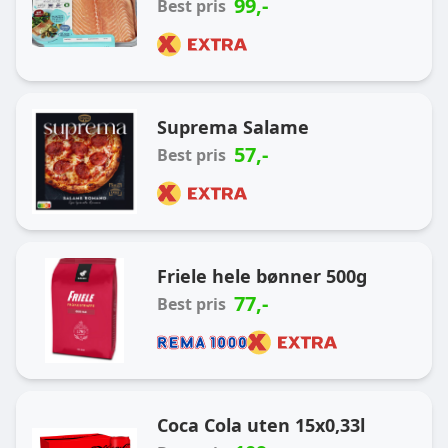
99
,-
Best pris
Suprema Salame
57
,-
Best pris
Friele hele bønner 500g
77
,-
Best pris
Coca Cola uten 15x0,33l