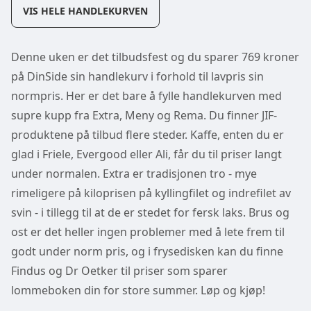
VIS HELE HANDLEKURVEN
Denne uken er det tilbudsfest og du sparer 769 kroner
på DinSide sin handlekurv i forhold til lavpris sin
normpris. Her er det bare å fylle handlekurven med
supre kupp fra Extra, Meny og Rema. Du finner JIF-
produktene på tilbud flere steder. Kaffe, enten du er
glad i Friele, Evergood eller Ali, får du til priser langt
under normalen. Extra er tradisjonen tro - mye
rimeligere på kiloprisen på kyllingfilet og indrefilet av
svin - i tillegg til at de er stedet for fersk laks. Brus og
ost er det heller ingen problemer med å lete frem til
godt under norm pris, og i frysedisken kan du finne
Findus og Dr Oetker til priser som sparer
lommeboken din for store summer. Løp og kjøp!