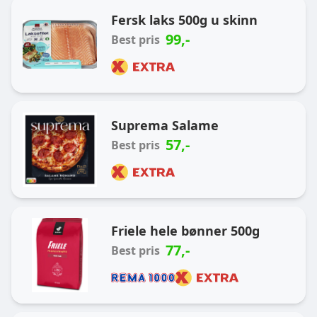
Ukas handlekurv
Fersk laks 500g u skinn
99
,-
Best pris
Suprema Salame
57
,-
Best pris
Friele hele bønner 500g
77
,-
Best pris