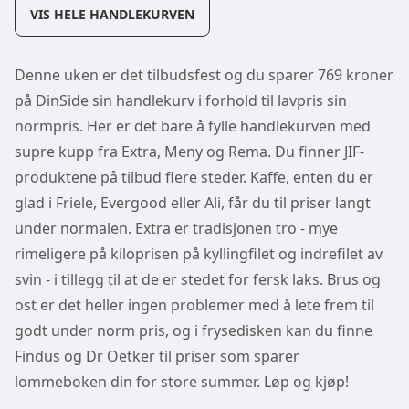
VIS HELE HANDLEKURVEN
Denne uken er det tilbudsfest og du sparer 769 kroner
på DinSide sin handlekurv i forhold til lavpris sin
normpris. Her er det bare å fylle handlekurven med
supre kupp fra Extra, Meny og Rema. Du finner JIF-
produktene på tilbud flere steder. Kaffe, enten du er
glad i Friele, Evergood eller Ali, får du til priser langt
under normalen. Extra er tradisjonen tro - mye
rimeligere på kiloprisen på kyllingfilet og indrefilet av
svin - i tillegg til at de er stedet for fersk laks. Brus og
ost er det heller ingen problemer med å lete frem til
godt under norm pris, og i frysedisken kan du finne
Findus og Dr Oetker til priser som sparer
lommeboken din for store summer. Løp og kjøp!