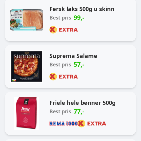
Ukas handlekurv
Fersk laks 500g u skinn
99
,-
Best pris
Suprema Salame
57
,-
Best pris
Friele hele bønner 500g
77
,-
Best pris