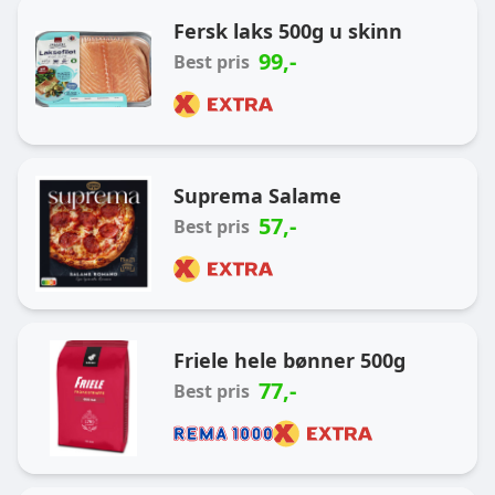
Ukas handlekurv
Fersk laks 500g u skinn
99
,-
Best pris
Suprema Salame
57
,-
Best pris
Friele hele bønner 500g
77
,-
Best pris