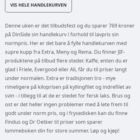
VIS HELE HANDLEKURVEN
Denne uken er det tilbudsfest og du sparer 769 kroner
på DinSide sin handlekurv i forhold til lavpris sin
normpris. Her er det bare å fylle handlekurven med
supre kupp fra Extra, Meny og Rema. Du finner JIF-
produktene på tilbud flere steder. Kaffe, enten du er
glad i Friele, Evergood eller Ali, får du til priser langt
under normalen. Extra er tradisjonen tro - mye
rimeligere på kiloprisen på kyllingfilet og indrefilet av
svin - i tillegg til at de er stedet for fersk laks. Brus og
ost er det heller ingen problemer med å lete frem til
godt under norm pris, og i frysedisken kan du finne
Findus og Dr Oetker til priser som sparer
lommeboken din for store summer. Løp og kjøp!