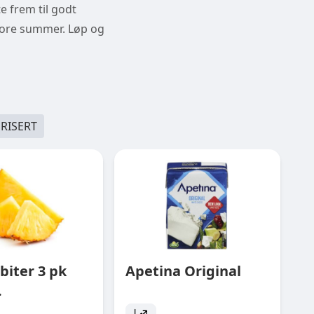
te frem til godt
store summer. Løp og
RISERT
biter 3 pk
Apetina Original
.