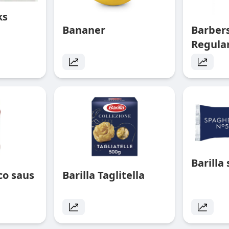
ks
Bananer
Barbe
Regula
Barilla
ico saus
Barilla Taglitella