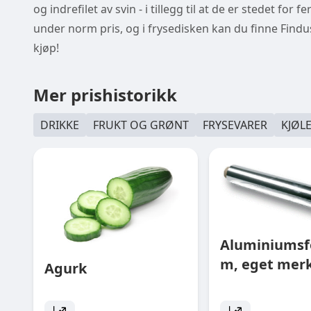
og indrefilet av svin - i tillegg til at de er stedet fo
under norm pris, og i frysedisken kan du finne Find
kjøp!
Mer prishistorikk
DRIKKE
FRUKT OG GRØNT
FRYSEVARER
KJØL
Aluminiumsfo
m, eget mer
Agurk