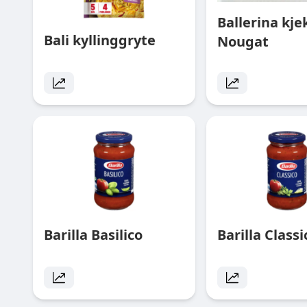
Ballerina kje
Bali kyllinggryte
Nougat
Barilla Basilico
Barilla Class