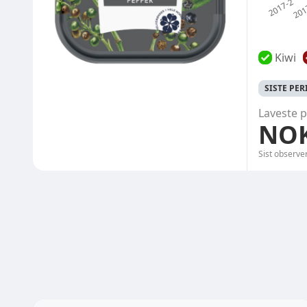
Kiwi
SISTE PE
Laveste p
NOK
Sist observe