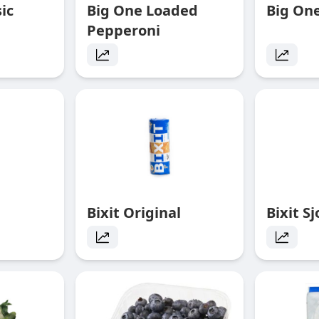
ic
Big One Loaded
Big On
Pepperoni
Bixit Original
Bixit S