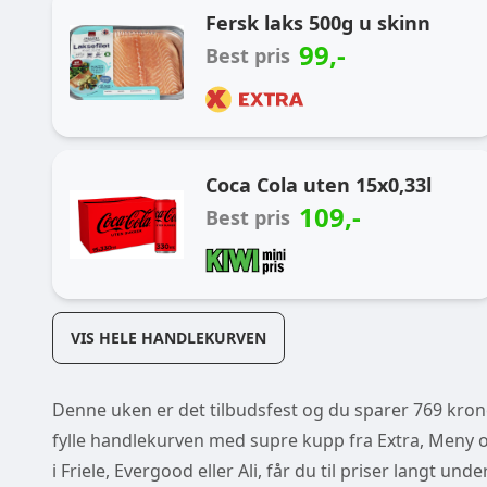
Fersk laks 500g u skinn
99
,-
Best pris
Coca Cola uten 15x0,33l
109
,-
Best pris
VIS HELE HANDLEKURVEN
Denne uken er det tilbudsfest og du sparer 769 kroner
fylle handlekurven med supre kupp fra Extra, Meny og
i Friele, Evergood eller Ali, får du til priser langt un