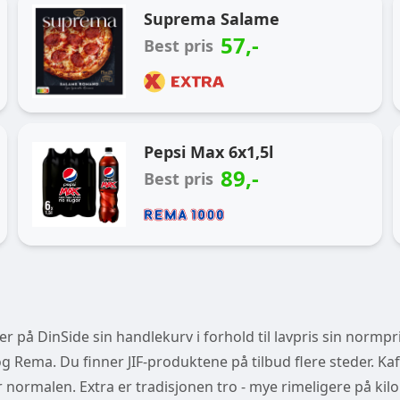
Ukas handlekurv
Suprema Salame
57
,-
Best pris
Pepsi Max 6x1,5l
89
,-
Best pris
 på DinSide sin handlekurv i forhold til lavpris sin normpri
 Rema. Du finner JIF-produktene på tilbud flere steder. Kaf
der normalen. Extra er tradisjonen tro - mye rimeligere på kilo