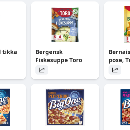
 tikka
Bergensk
Bernai
Fiskesuppe Toro
pose, T