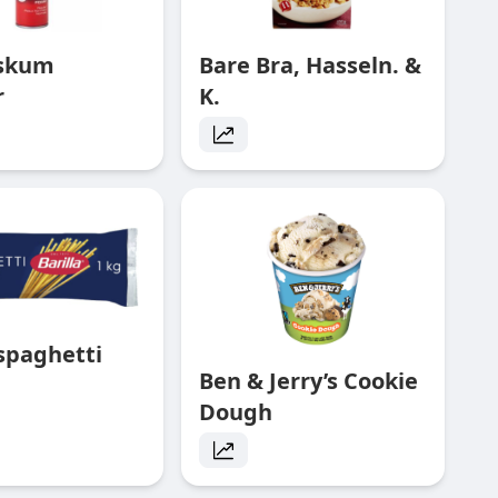
rskum
Bare Bra, Hasseln. &
r
K.
 spaghetti
Ben & Jerry’s Cookie
Dough