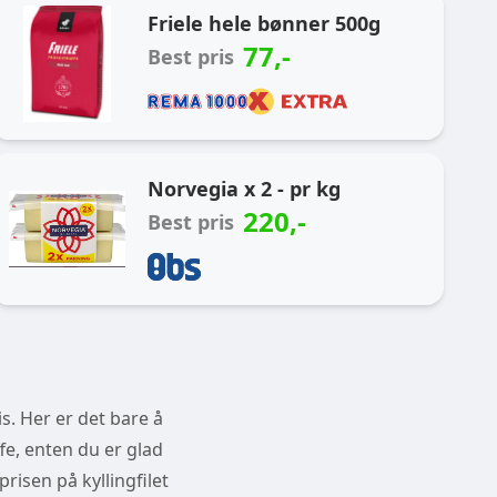
Friele hele bønner 500g
77
,-
Best pris
Norvegia x 2 - pr kg
220
,-
Best pris
s. Her er det bare å
fe, enten du er glad
prisen på kyllingfilet