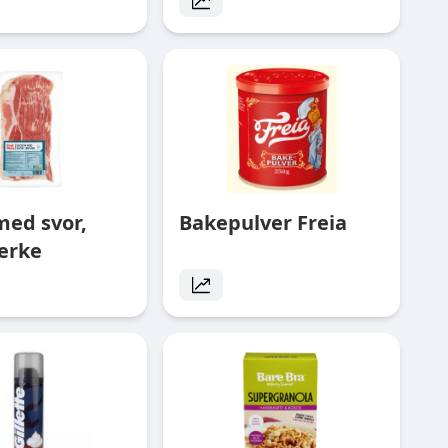
med svor,
Bakepulver Freia
erke