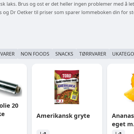
r fersk laks. Brus og ost er det heller ingen problemer med å le
us og Dr Oetker til priser som sparer lommeboken din for 
EVARER
NON FOODS
SNACKS
TØRRVARER
UKATEGO
lie 20
ke
Amerikansk gryte
Ananas
eget m