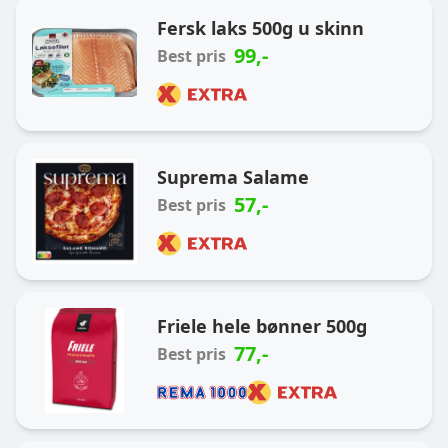
Ukas handlekurv
Fersk laks 500g u skinn
99
,-
Best pris
Suprema Salame
57
,-
Best pris
Friele hele bønner 500g
77
,-
Best pris