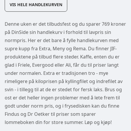
VIS HELE HANDLEKURVEN
Denne uken er det tilbudsfest og du sparer 769 kroner
på DinSide sin handlekurv i forhold til lavpris sin
normpris. Her er det bare å fylle handlekurven med
supre kupp fra Extra, Meny og Rema. Du finner JIF-
produktene på tilbud flere steder. Kaffe, enten du er
glad i Friele, Evergood eller Ali, får du til priser langt
under normalen. Extra er tradisjonen tro - mye
rimeligere på kiloprisen på kyllingfilet og indrefilet av
svin - i tillegg til at de er stedet for fersk laks. Brus og
ost er det heller ingen problemer med å lete frem til
godt under norm pris, og i frysedisken kan du finne
Findus og Dr Oetker til priser som sparer
lommeboken din for store summer. Løp og kjøp!