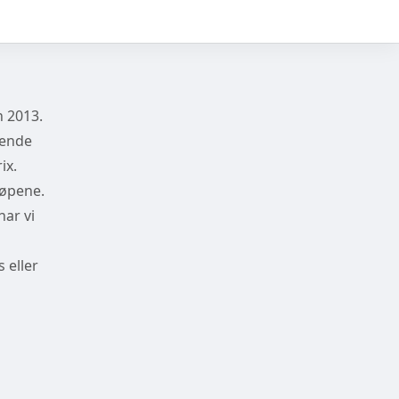
n 2013.
gende
ix.
jøpene.
ar vi
 eller