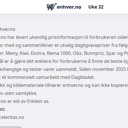
Uke
32
hver.no
.no har levert ukentlig prisinformasjon til forbrukeren side
ger med og sammenlikner et utvalg dagligvarepriser fra føl
er: Meny, Kiwi, Ekstra, Rema 1000, Obs, Bunnpris, Spar og Pr
ål er å gjøre det enklere for forbrukerne å finne de beste k
uavhengige og tester varer uanmeldt. Siden november 2025 h
t et kommersielt samarbeid med Dagbladet.
ikk og kildemateriale tilhører enhver.no og kan ikke kopieres
es uten samtykke.
no er eid av Enklest as.
kt:
celeritas.no