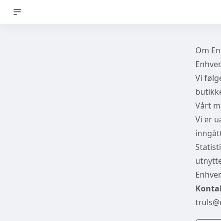
Om En
Enhver
Vi føl
butikk
Vårt m
Vi er 
inngåt
Statist
utnytt
Enhver.
Konta
truls@